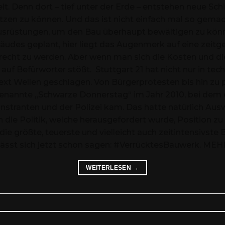
ielt. Denn dort – tief unter der Erde – entstehen neue 
etzen zu können. Und das ist nicht einfach mal so gemac
srüstungen, um den Bau überhaupt bewältigen zu könn
des geplant, hier liegt das Augenmerk auf eine zeitgem
echt zu werden. Aber wenn man sich die Kosten und di
auf Befürworter stößt. Stuttgart 21 hat nicht nur in tec
ext Wellen geschlagen. Von Bürgerprotesten bis hin zu p
genannte „Schwarze Donnerstag“ im Jahr 2010, bei dem
ranten und der Polizei kam. Das hatte natürlich Ausw
h die Politik, welche herausgefordert wurde, Position z
, die größte, teuerste und vielleicht auch zeitintensivst
es lässt sich jetzt schon sagen: #VerrücktesBauwerk.
WEITERLESEN
→