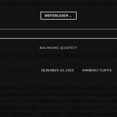
hnehin spektakuläre Stadt Las Vegas passt. #Verrück
WEITERLESEN
→
BAUWERKE QUARTETT
rt 21 – Die teuerste Baustelle Deut
VERÖFFENTLICHT AM
DEZEMBER 20, 2023
VON
KIMBERLY CURTIS
kennt sie nicht, die wohl berühmteste, aber auch umstr
schlands, aktuell mitten im Baugeschehen, was die Stadt
ndern wird. Im Schwerpunkt liegt die Modernisierung d
Durchgangsstation. BAUJAHR 2010 – ? BESONDERHEIT
 (DE) Mehr zu Stuttgart 21 Die Baustelle umfasst m