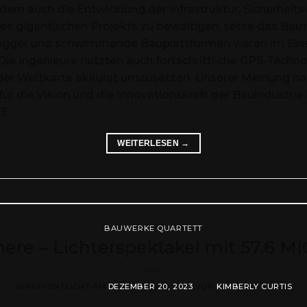
ndern auch die Entwicklung der Infrastruktur, Sicherhei
es gigantischen Projekts zu bewältigen, setze das Bau
ger und schwimmende Bauplattformen waren im Einsa
e Ingenieure nutzten auch fortschrittliche GPS-Technol
 der Weltkarte akkurat umzusetzen. Unserer Meinung na
für die Vision und die Innovationskraft der Bauindustrie
KE
WEITERLESEN
→
BAUWERKE QUARTETT
ere – Lichterspektakel mit 57.6 MI
VERÖFFENTLICHT AM
DEZEMBER 20, 2023
VON
KIMBERLY CURTIS