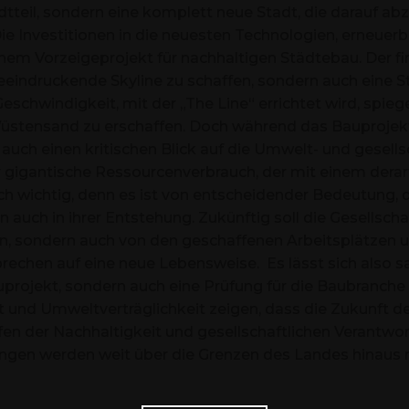
tadtteil, sondern eine komplett neue Stadt, die darauf ab
e Investitionen in die neuesten Technologien, erneuerba
nem Vorzeigeprojekt für nachhaltigen Städtebau. Der fin
beeindruckende Skyline zu schaffen, sondern auch eine S
eschwindigkeit, mit der „The Line“ errichtet wird, spieg
stensand zu erschaffen. Doch während das Bauprojekt
 auch einen kritischen Blick auf die Umwelt- und gesel
r gigantische Ressourcenverbrauch, der mit einem derart
ch wichtig, denn es ist von entscheidender Bedeutung, 
n auch in ihrer Entstehung. Zukünftig soll die Gesellscha
n, sondern auch von den geschaffenen Arbeitsplätzen un
sprechen auf eine neue Lebensweise. Es lässt sich also sa
rojekt, sondern auch eine Prüfung für die Baubranche a
nd Umweltverträglichkeit zeigen, dass die Zukunft de
en der Nachhaltigkeit und gesellschaftlichen Verantwort
ungen werden weit über die Grenzen des Landes hinau