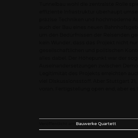
Tunnelbau wohl die zentralste Rolle sp
effiziente Infrastruktur überhaupt ums
präzise Techniken und hochmoderne Au
auch der Bau eines neuen Bahnhofsgebäu
um den Bedürfnissen der Reisenden ger
kein Wunder, dass das Projekt nicht nur 
gesellschaftlichen und politischen Kont
alles dabei. Der Höhepunkt war der so
Auseinandersetzungen zwischen Demonst
Legitimität des Projekts erreichten auc
viel Diskussionsstoff. Aber Stuttgart 21
voran. Fertigstellung open end, aber 
Veröffentlicht am
Bauwerke Quartett