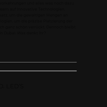
tsvorkehrungen und alles was noch dazu
team auf innovative Technologien.
tz, um die gewaltigen Mengen an
ogien, um die präzise Platzierung der
ch ganz schön verrückt. Dennoch bleibt
 in Dubai. Was denkt ihr?
O. LED’S