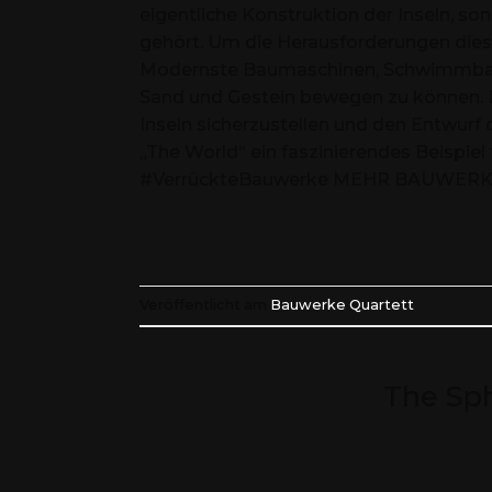
eigentliche Konstruktion der Inseln, so
gehört. Um die Herausforderungen dies
Modernste Baumaschinen, Schwimmbag
Sand und Gestein bewegen zu können. Di
Inseln sicherzustellen und den Entwurf
„The World“ ein faszinierendes Beispiel 
#VerrückteBauwerke MEHR BAUWER
Veröffentlicht am
Bauwerke Quartett
The Sph