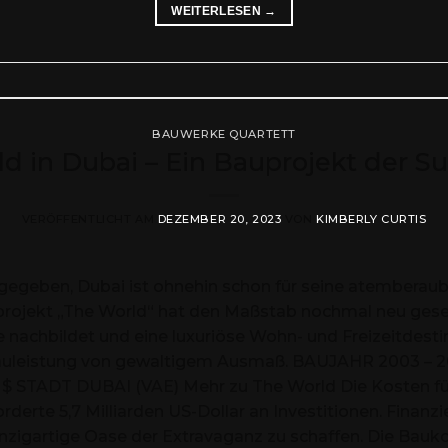
WEITERLESEN
→
BAUWERKE QUARTETT
d in Dubai – Ein Bauprojekt der Su
VERÖFFENTLICHT AM
DEZEMBER 20, 2023
VON
KIMBERLY CURTIS
eben, Dubai ist ohnehin schon für seine atemberaube
projekt „The World“ hat den Maßstab nochmal neu geset
e nachbildet und eine luxuriöse Wohn- und Freizeitdesti
e Bauleistung von gewaltigem Ausmaß. BAUJAHR 2003 
TADT DUBAI (VAE) Mehr zu The World Die Kosten für d
rderte 5,7 Milliarden US-Dollar an Investitionen. Finanz
einzigartige Oase der Extravaganz zu schaffen. Die Bauko