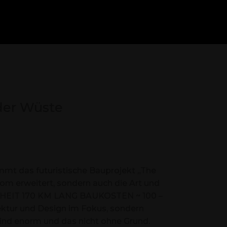
 der Wüste
mmt das futuristische Bauprojekt „The
om erweitert, sondern auch die Art und
DERHEIT 170 KM LANG BAUKOSTEN ~ 100 –
ektur und Design im Fokus, sondern
sind enorm und das nicht ohne Grund.