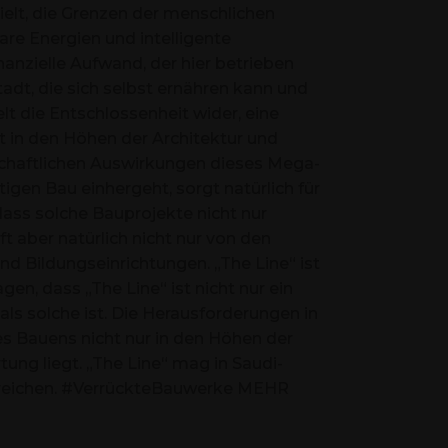
zielt, die Grenzen der menschlichen
re Energien und intelligente
anzielle Aufwand, der hier betrieben
tadt, die sich selbst ernähren kann und
elt die Entschlossenheit wider, eine
 in den Höhen der Architektur und
lschaftlichen Auswirkungen dieses Mega-
igen Bau einhergeht, sorgt natürlich für
dass solche Bauprojekte nicht nur
ft aber natürlich nicht nur von den
d Bildungseinrichtungen. „The Line“ ist
gen, dass „The Line“ ist nicht nur ein
ls solche ist. Die Herausforderungen in
s Bauens nicht nur in den Höhen der
ung liegt. „The Line“ mag in Saudi-
s reichen. #VerrückteBauwerke MEHR