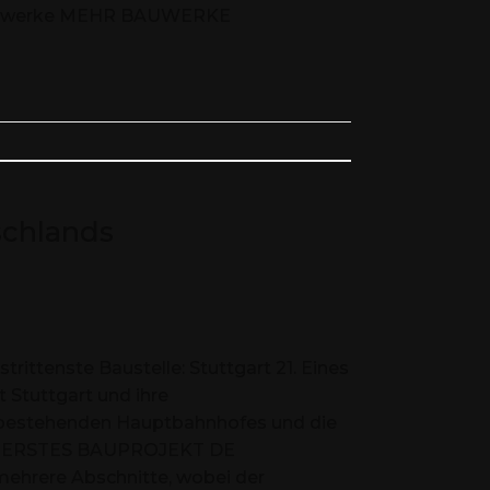
teBauwerke MEHR BAUWERKE
schlands
ittenste Baustelle: Stuttgart 21. Eines
 Stuttgart und ihre
es bestehenden Hauptbahnhofes und die
 TEUERSTES BAUPROJEKT DE
ehrere Abschnitte, wobei der