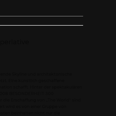
perlative
nde Skyline und architektonische
zt. Eine künstlich geschaffene
nation schafft. Hinter der spektakulären
– 2008 BESONDERHEIT 300
ie Erschaffung von „The World“ sind
iert wird es von einer Gruppe von
sten beinhalten nicht nur die