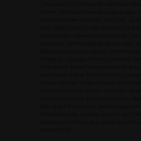
„The Line“ ist nicht nur ein einfacher S
Wohn- und Arbeitsweise zu sprengen. Di
Infrastrukturen machen „The Line“ zu ei
wird, zeigt nicht nur den Wunsch, eine 
nachhaltige Lebensqualität bietet. Die G
moderne, nachhaltige Stadt aus dem Wü
Bauingenieurwesen glänzt, werfen viele
Projekts – und das nicht zu Unrecht. De
Diskussion. Diese Diskussionen sind au
nachhaltig in ihrer Endform sind, sonder
neuen urbanen Möglichkeiten profitiere
mehr als nur eine Stadt – es ist ein Ver
beeindruckendes architektonisches Baup
Bezug auf Baukosten, Zeitmanagement u
Wolkenkratzer, sondern auch in den Tief
Arabien entstehen, aber seine Auswirk
BAUWERKE