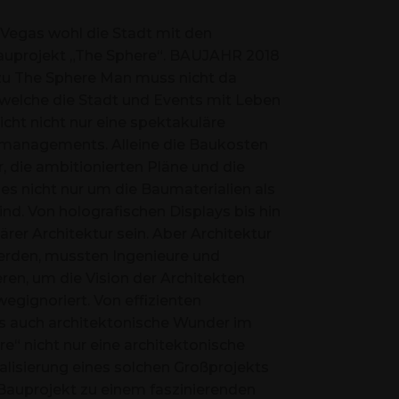
Vegas wohl die Stadt mit den
s Bauprojekt „The Sphere“. BAUJAHR 2018
u The Sphere Man muss nicht da
, welche die Stadt und Events mit Leben
cht nicht nur eine spektakuläre
Baumanagements. Alleine die Baukosten
, die ambitionierten Pläne und die
 nicht nur um die Baumaterialien als
nd. Von holografischen Displays bis hin
rer Architektur sein. Aber Architektur
werden, mussten Ingenieure und
en, um die Vision der Architekten
egignoriert. Von effizienten
ss auch architektonische Wunder im
“ nicht nur eine architektonische
alisierung eines solchen Großprojekts
Bauprojekt zu einem faszinierenden