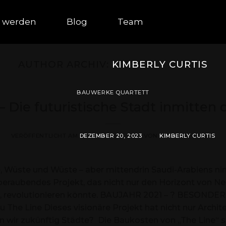
t werden
Blog
Team
AUTHOR ARCHIV:
KIMBERLY CURTIS
BAUWERKE QUARTETT
– Die futuristische Stadt inmitten
VERÖFFENTLICHT AM
DEZEMBER 20, 2023
VON
KIMBERLY CURTIS
 Wüste und Wüste – aber mittendrin Saudi-Arabiens ni
eraubendes Projekt, das nicht nur den Horizont von Ne
en, revolutionieren könnte. BAUJAHR 2021 – ? BESON
he Line Dieses visionäre Projekt hat nicht nur Archit
n wir zukünftig Städte? Die Baukosten von „The Line“ 