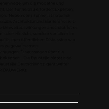
Schienenwege, um die moderne und
ht. Der Tunnelbau erfordert Experten,
en. Neben dem Tunnel ist natürlich
äße Architektur und Barrierefreiheit,
e Umweltauswirkungen anschaut, ist es
hnischer Hinsicht, sondern vor allem im
olitischen öffentlichen Diskussion war
 es zu gewaltsamen
irkungen: Diskussionen über die
u bekennen. Die Baustelle bietet also
e Baustelle Deutschlands, geht weiter
 MEHR BAUWERKE