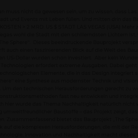
muss nicht da gewesen sein, um zu wissen, dass Las 
 Stadt und Events mit Leben füllen. Und mitten drin da
OSTEN > 2 MRD. US $ STADT LAS VEGAS (USA) Mehr z
gas wohl die Stadt mit den schillerndsten Lichtern ist
 „The Sphere“. Dieses beeindruckende Bauprojekt verspri
irft auch einen faszinierenden Blick auf die Welt des 
rden US-Dollar wurden schon investiert. Aber kein Wunder
chnologien erfordert extreme Ausgaben. Dabei geht es
echnologischen Elemente, die in das Design integriert si
phere“ eine Synthese aus modernster Technik und visionä
ren. Um den technischen Herausforderungen gerecht zu 
nstruktionsmethoden fast neu entwickeln und integrier
h hier wurde das Thema Nachhaltigkeit natürlich nicht w
 umweltfreundlicher Baustoffe – das Projekt zeigt, da
en. Zusammenfassend bietet das Bauprojekt „The Sphere
ick auf die komplexen Herausforderungen, die mit der Re
chnologie, Innovation und Nachhaltigkeit macht dieses 