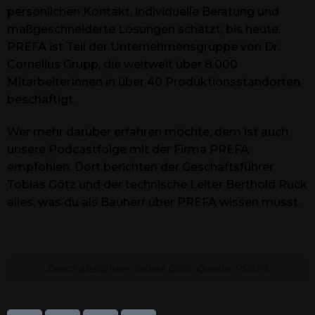
persönlichen Kontakt, individuelle Beratung und
maßgeschneiderte Lösungen schätzt, bis heute.
PREFA ist Teil der Unternehmensgruppe von Dr.
Cornelius Grupp, die weltweit über 8.000
MitarbeiterInnen in über 40 Produktionsstandorten
beschäftigt.
Wer mehr darüber erfahren möchte, dem ist auch
unsere Podcastfolge mit der Firma PREFA
empfohlen. Dort berichten der Geschäftsführer
Tobias Götz und der technische Leiter Berthold Ruck
alles, was du als Bauherr über PREFA wissen musst.
Geschäftsführer Tobias Götz, Quelle: PREFA