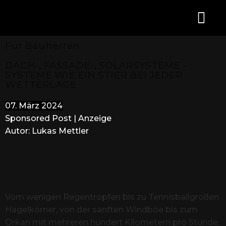
Für Bauherren
DACH-, FASSADE-, SOLARSYSTEME -
SYSTEME WIE EIN STIER BEI JEDER
WETTERLAGE
07. März 2024
Sponsored Post | Anzeige
Autor: Lukas Mettler
Vom wenigen Regentropfen bis zu Tennisballgroßen
Hagelkörner, von der sanften Windböe bis zum
Orkan mit mehreren hundert Kilometern pro Stunde.