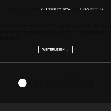
VERÖFFENTLICHT AM
OKTOBER 27, 2024
VON
LUKAS METTLER
ochen – sie ist ein Ort der Begegnung und Teil unseres
acht und bietet seit über 30 Jahren Küchen nach Maß,
geheimnis?
WEITERLESEN
→
1
2
3
4
…
7