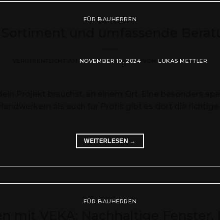
FÜR BAUHERREN
 Sortiment und umfassende Beratu
VERÖFFENTLICHT AM
NOVEMBER 10, 2024
VON
LUKAS METTLER
für dein Projekt brauchst, an einem Ort. Eine besonders
ndwerkern als auch für Profis gibt es dort die richti
WEITERLESEN
→
FÜR BAUHERREN
n mit VEKA: Nachhaltige Fenster, 