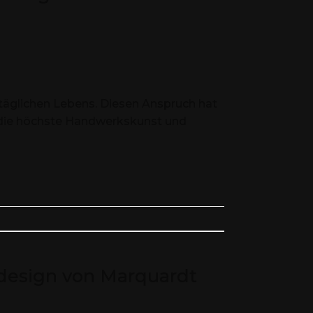
 täglichen Lebens. Diesen Anspruch hat
 die höchste Handwerkskunst und
design von Marquardt