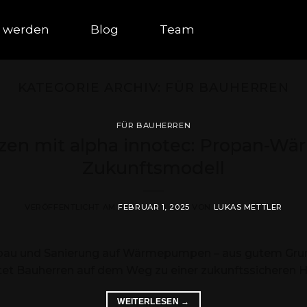
t werden
Blog
Team
KATEGORIE ARCHIV:
FÜR BAUHERREN
FÜR BAUHERREN
izen mit alpha innotec: Propan-W
Zukunftsmodell
VERÖFFENTLICHT AM
FEBRUAR 1, 2025
VON
LUKAS METTLER
au und Sanierung auf Wärmepumpen – aus gutem Grund.
tet Bauherren auf dem Weg zu einer zukunftssicheren H
WEITERLESEN
→