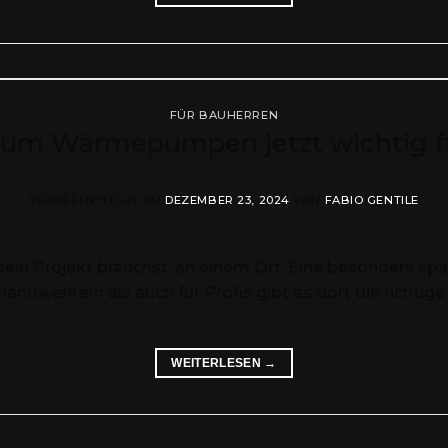
FÜR BAUHERREN
um Wärmepumpen jetzt wichtig fü
VERÖFFENTLICHT AM
DEZEMBER 23, 2024
VON
FABIO GENTILE
für dein Projekt brauchst, an einem Ort. Eine besonders
ndwerkern als auch für Profis gibt es dort die richti
WEITERLESEN
→