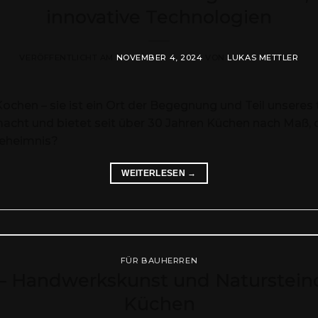
innovative Technologien
VERÖFFENTLICHT AM
NOVEMBER 4, 2024
VON
LUKAS METTLER
ochen – sie ist ein Ort der Begegnung und Teil unseres
acht und bietet seit über 30 Jahren Küchen nach Maß,
geheimnis?
WEITERLESEN
→
FÜR BAUHERREN
– Handwerkskunst und Naturstein
Küchen