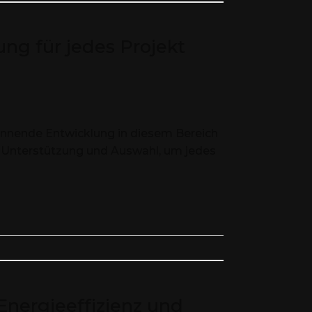
ng für jedes Projekt
 spannende Entwicklung in diesem Bereich
ge Unterstützung und Auswahl, um jedes
Energieeffizienz und